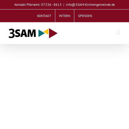
Zum
Kontakt Pfarramt: 07236 - 8613
|
info@3SAM-Kirchengemeinde.de
Inhalt
KONTAKT
INTERN
SPENDEN
springen
Kinder
Betthupferle