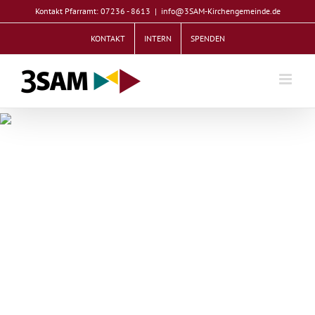
Zum
Kontakt Pfarramt: 07236 - 8613
|
info@3SAM-Kirchengemeinde.de
Inhalt
KONTAKT
INTERN
SPENDEN
springen