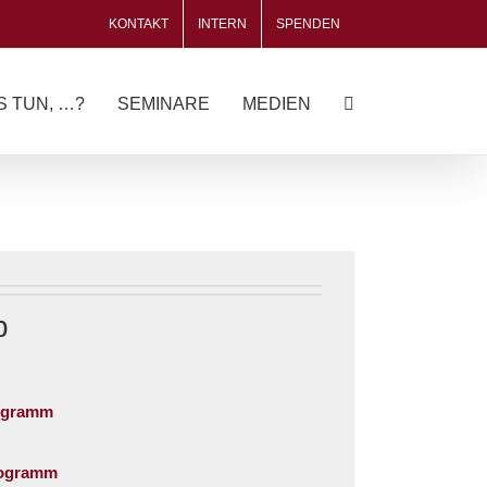
KONTAKT
INTERN
SPENDEN
S TUN, …?
SEMINARE
MEDIEN
b
ogramm
rogramm