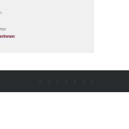
n
ter
terInnen
Facebook
Rss
Twitter
YouTube
Instagram
Pinterest
Dribbble