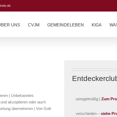
inde.de
ÜBER UNS
CVJM
GEMEINDELEBEN
KIGA
WA
Entdeckerclu
ieren | Unbekanntes
unregelmäßg |
Zum Pr
 und akzeptieren oder auch
wortung übernehmen | Von Gott
verschieden –
siehe P