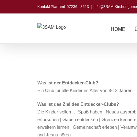
Zum
Kontakt Pfarramt: 07236 - 8613
|
info@3SAM-Kirchengeme
Inhalt
springen
HOME
View
Larger
Image
Was ist der Entdecker-Club?
Ein Club für alle Kinder im Alter von 8-12 Jahren
Was ist das Ziel des Entdecker-Clubs?
Die Kinder sollen … Spaß haben | Neues ausprob
erforschen | Gaben entdecken | Grenzen kennen-
erweitern lernen | Gemeinschaft erleben | Verant
und Jesus hören