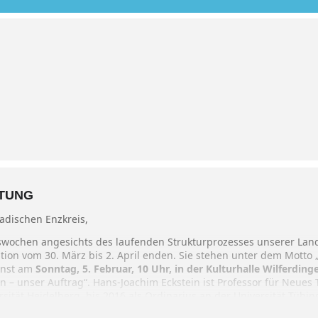
LTUNG
adischen Enzkreis,
swochen angesichts des laufenden Strukturprozesses unserer Land
tion vom 30. März bis 2. April enden. Sie stehen unter dem Motto „
ienst am
Sonntag, 5. Februar, 10 Uhr, in der Kulturhalle Wilferdin
n – unser Auftrag“. Hans-Joachim Eckstein ist Professor für Neues 
sität Heidelberg, bis 2016 als Ordinarius an der Universität Tübin
chbüchern oder in lyrischer und meditativer Literatur, Hans-Joac