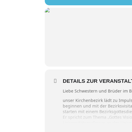
DETAILS ZUR VERANSTA
Liebe Schwestern und Brüder im B
unser Kirchenbezirk lädt zu Impul
beginnen und mit der Bezirksvisita
starten mit einem Bezirksgottesd
Er spricht zum Thema „Gottes Visio
Universitätsprofessor an der Univer
Gemeindeveranstaltungen, ob in Sa