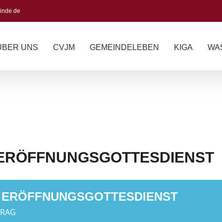
inde.de
ÜBER UNS
CVJM
GEMEINDELEBEN
KIGA
WA
 ERÖFFNUNGSGOTTESDIENST
- ERÖFFNUNGSGOTTESDIENST
TRAG