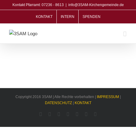
Zum
Kontakt Pfarramt: 07236 - 8613
|
info@3SAM-Kirchengemeinde.de
Inhalt
KONTAKT
INTERN
SPENDEN
springen
Copyright 2016 3SAM | Alle Rechte vorbehalten |
IMPRESSUM
|
DATENSCHUTZ
|
KONTAKT
Facebook
Rss
Twitter
YouTube
Instagram
Pinterest
Dribbble