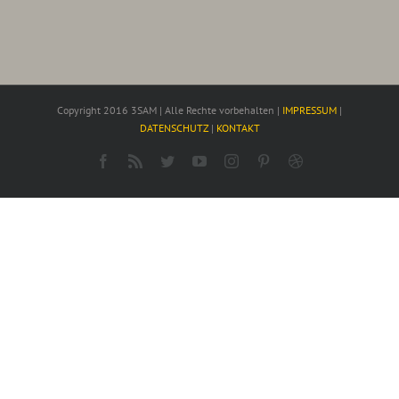
Copyright 2016 3SAM | Alle Rechte vorbehalten |
IMPRESSUM
|
DATENSCHUTZ
|
KONTAKT
Facebook
Rss
Twitter
YouTube
Instagram
Pinterest
Dribbble