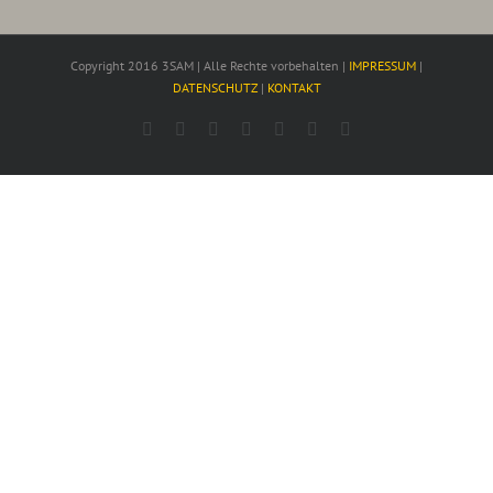
Copyright 2016 3SAM | Alle Rechte vorbehalten |
IMPRESSUM
|
DATENSCHUTZ
|
KONTAKT
Facebook
Rss
Twitter
YouTube
Instagram
Pinterest
Dribbble