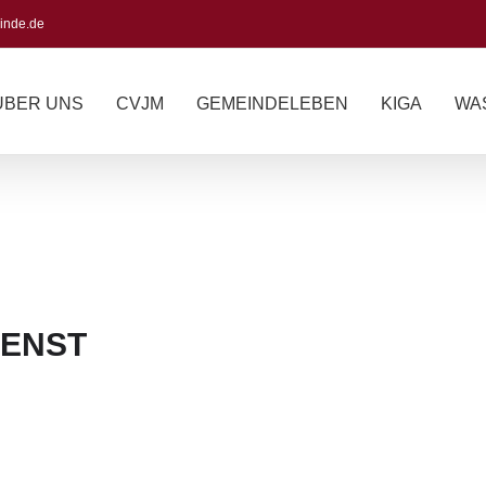
inde.de
ÜBER UNS
CVJM
GEMEINDELEBEN
KIGA
WA
IENST