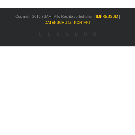
Copyright 2016 3SAM | Alle Rechte vorbehalten |
IMPRESSUM
|
DATENSCHUTZ
|
KONTAKT
Facebook
Rss
Twitter
YouTube
Instagram
Pinterest
Dribbble