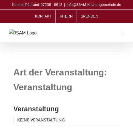
Zum
Kontakt Pfarramt: 07236 - 8613
|
info@3SAM-Kirchengemeinde.de
Inhalt
KONTAKT
INTERN
SPENDEN
springen
Art der Veranstaltung:
Veranstaltung
ART DER VERANSTALTUNG
Veranstaltung
KEINE VERANSTALTUNG