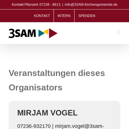
Zum
Kontakt Pfarramt: 07236 - 8613
|
info@3SAM-Kirchengemeinde.de
Inhalt
KONTAKT
INTERN
SPENDEN
springen
Veranstaltungen dieses
Organisators
MIRJAM VOGEL
07236-932170 | mirjam.vogel@3sam-