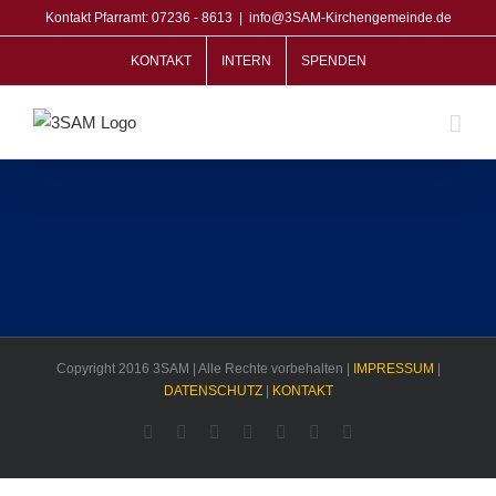
Zum
Kontakt Pfarramt: 07236 - 8613
|
info@3SAM-Kirchengemeinde.de
Inhalt
KONTAKT
INTERN
SPENDEN
springen
Copyright 2016 3SAM | Alle Rechte vorbehalten |
IMPRESSUM
|
DATENSCHUTZ
|
KONTAKT
Facebook
Rss
Twitter
YouTube
Instagram
Pinterest
Dribbble