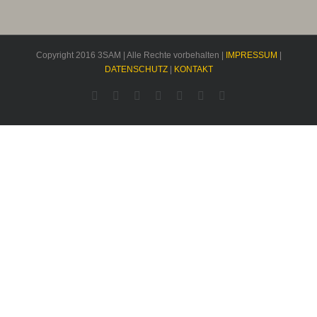
Copyright 2016 3SAM | Alle Rechte vorbehalten |
IMPRESSUM
|
DATENSCHUTZ
|
KONTAKT
Facebook
Rss
Twitter
YouTube
Instagram
Pinterest
Dribbble